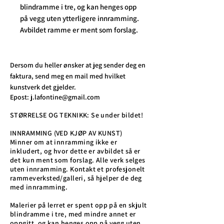
blindramme i tre, og kan henges opp
på vegg uten ytterligere innramming.
Avbildet ramme er ment som forslag.
Dersom du heller ønsker at jeg sender deg en
faktura, send meg en mail med hvilket
kunstverk det gjelder.
Epost:
j.lafontine@gmail.com
STØRRELSE OG TEKNIKK: Se under bildet!
INNRAMMING (VED KJØP AV KUNST)
Minner om at innramming ikke er
inkludert, og hvor dette er avbildet så er
det kun ment som forslag. Alle verk selges
uten innramming. Kontakt et profesjonelt
rammeverksted/galleri, så hjelper de deg
med innramming.
Malerier på lerret er spent opp på en skjult
blindramme i tre, med mindre annet er
oppgitt, og kan henges opp på vegg uten