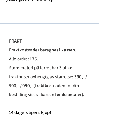
FRAKT
Fraktkostnader beregnes i kassen.
Alle ordre: 175,-
Store maleri på lerret har 3 ulike
fraktpriser avhengig av størrelse: 390,- /
590,- / 990,- (fraktkostnaden for din
bestilling vises i kassen før du betaler).
​14 dagers åpent kjøp!
Leveringstid: