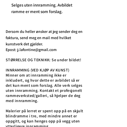
Selges uten innramming. Avbildet
ramme er ment som forslag.
Dersom du heller ønsker at jeg sender deg en
faktura, send meg en mail med hvilket
kunstverk det gjelder.
Epost:
j.lafontine@gmail.com
STØRRELSE OG TEKNIKK: Se under bildet!
INNRAMMING (VED KJØP AV KUNST)
Minner om at innramming ikke er
inkludert, og hvor dette er avbildet så er
det kun ment som forslag. Alle verk selges
uten innramming. Kontakt et profesjonelt
rammeverksted/galleri, så hjelper de deg
med innramming.
Malerier på lerret er spent opp på en skjult
blindramme i tre, med mindre annet er
oppgitt, og kan henges opp på vegg uten
ytterligere innramming.