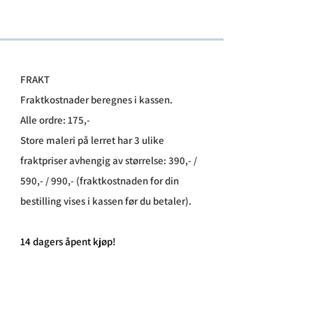
FRAKT
Fraktkostnader beregnes i kassen.
Alle ordre: 175,-
Store maleri på lerret har 3 ulike
fraktpriser avhengig av størrelse: 390,- /
590,- / 990,- (fraktkostnaden for din
bestilling vises i kassen før du betaler).
​14 dagers åpent kjøp!
Leveringstid:
Alle kunstverk på papir sendes innen 1-3