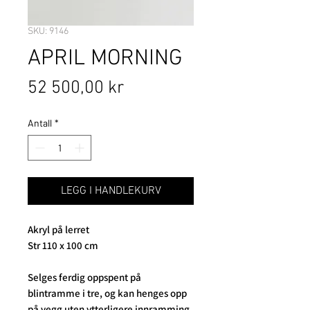
SKU: 9146
APRIL MORNING
Pris
52 500,00 kr
Antall
*
LEGG I HANDLEKURV
Akryl på lerret
Str 110 x 100 cm
Selges ferdig oppspent på
blintramme i tre, og kan henges opp
på vegg uten ytterligere innramming.