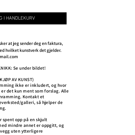
G I HANDLEKURV
ker at jeg sender deg en faktura,
d hvilket kunstverk det gjelder.
gmail.com
IKK: Se under bildet!
 KJØP AV KUNST)
mming ikke er inkludert, og hvor
å er det kun ment som forslag. Alle
nnramming. Kontakt et
verksted/galleri, så hjelper de
ng.
er spent opp på en skjult
med mindre annet er oppgitt, og
vegg uten ytterligere