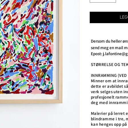
LEG
Dersom du heller øns
send meg en mail me
Epost:
j.lafontine@
STØRRELSE OG TEKN
INNRAMMING (VED
Minner om at innra
dette er avbildet s
verk selges uten i
profesjonelt ramme
deg med innrammi
Malerier på lerret 
blindramme i tre, 
kan henges opp på 