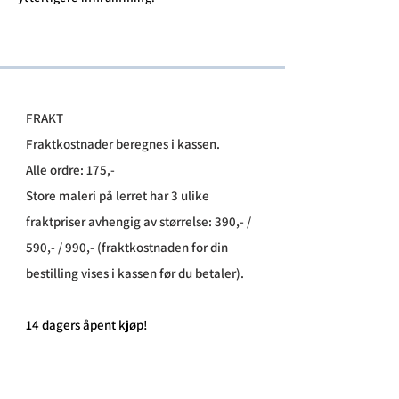
FRAKT
Fraktkostnader beregnes i kassen.
Alle ordre: 175,-
Store maleri på lerret har 3 ulike
fraktpriser avhengig av størrelse: 390,- /
590,- / 990,- (fraktkostnaden for din
bestilling vises i kassen før du betaler).
​14 dagers åpent kjøp!
Leveringstid: