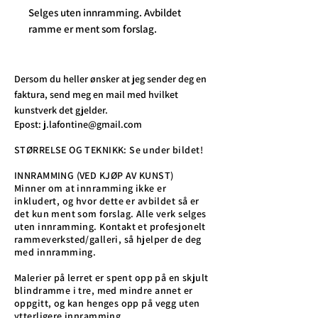
Selges uten innramming. Avbildet
ramme er ment som forslag.
Dersom du heller ønsker at jeg sender deg en
faktura, send meg en mail med hvilket
kunstverk det gjelder.
Epost:
j.lafontine@gmail.com
STØRRELSE OG TEKNIKK: Se under bildet!
INNRAMMING (VED KJØP AV KUNST)
Minner om at innramming ikke er
inkludert, og hvor dette er avbildet så er
det kun ment som forslag. Alle verk selges
uten innramming. Kontakt et profesjonelt
rammeverksted/galleri, så hjelper de deg
med innramming.
Malerier på lerret er spent opp på en skjult
blindramme i tre, med mindre annet er
oppgitt, og kan henges opp på vegg uten
ytterligere innramming.