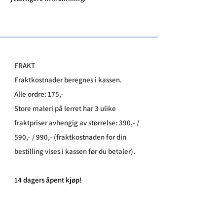
FRAKT
Fraktkostnader beregnes i kassen.
Alle ordre: 175,-
Store maleri på lerret har 3 ulike
fraktpriser avhengig av størrelse: 390,- /
590,- / 990,- (fraktkostnaden for din
bestilling vises i kassen før du betaler).
​14 dagers åpent kjøp!
Leveringstid: