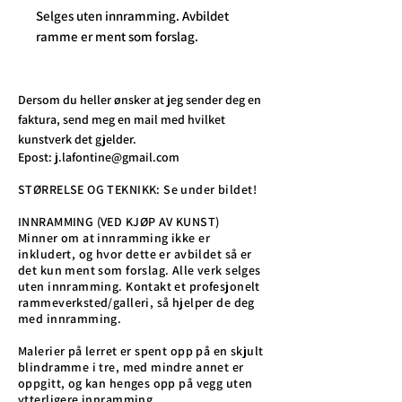
Selges uten innramming. Avbildet
ramme er ment som forslag.
Dersom du heller ønsker at jeg sender deg en
faktura, send meg en mail med hvilket
kunstverk det gjelder.
Epost:
j.lafontine@gmail.com
STØRRELSE OG TEKNIKK: Se under bildet!
INNRAMMING (VED KJØP AV KUNST)
Minner om at innramming ikke er
inkludert, og hvor dette er avbildet så er
det kun ment som forslag. Alle verk selges
uten innramming. Kontakt et profesjonelt
rammeverksted/galleri, så hjelper de deg
med innramming.
Malerier på lerret er spent opp på en skjult
blindramme i tre, med mindre annet er
oppgitt, og kan henges opp på vegg uten
ytterligere innramming.