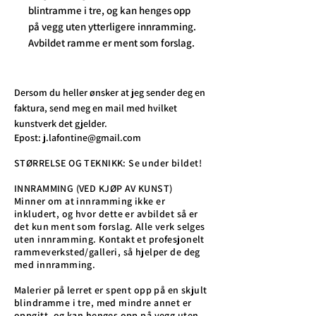
blintramme i tre, og kan henges opp
på vegg uten ytterligere innramming.
Avbildet ramme er ment som forslag.
Dersom du heller ønsker at jeg sender deg en
faktura, send meg en mail med hvilket
kunstverk det gjelder.
Epost:
j.lafontine@gmail.com
STØRRELSE OG TEKNIKK: Se under bildet!
INNRAMMING (VED KJØP AV KUNST)
Minner om at innramming ikke er
inkludert, og hvor dette er avbildet så er
det kun ment som forslag. Alle verk selges
uten innramming. Kontakt et profesjonelt
rammeverksted/galleri, så hjelper de deg
med innramming.
Malerier på lerret er spent opp på en skjult
blindramme i tre, med mindre annet er
oppgitt, og kan henges opp på vegg uten