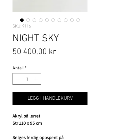
SKU: 9116
NIGHT SKY
Pris
50 400,00 kr
Antall
*
LEGG I HANDLEKURV
Akryl på lerret
Str 110 x 95 cm
Selges ferdig oppspent på