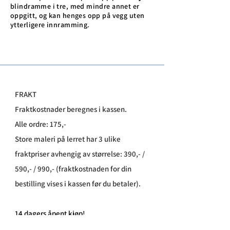
blindramme i tre, med mindre annet er
oppgitt, og kan henges opp på vegg uten
ytterligere innramming.
FRAKT
Fraktkostnader beregnes i kassen.
Alle ordre: 175,-
Store maleri på lerret har 3 ulike
fraktpriser avhengig av størrelse: 390,- /
590,- / 990,- (fraktkostnaden for din
bestilling vises i kassen før du betaler).
​14 dagers åpent kjøp!