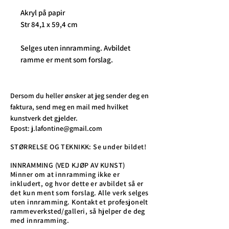
Akryl på papir
Str 84,1 x 59,4 cm
Selges uten innramming. Avbildet
ramme er ment som forslag.
Dersom du heller ønsker at jeg sender deg en
faktura, send meg en mail med hvilket
kunstverk det gjelder.
Epost:
j.lafontine@gmail.com
STØRRELSE OG TEKNIKK: Se under bildet!
INNRAMMING (VED KJØP AV KUNST)
Minner om at innramming ikke er
inkludert, og hvor dette er avbildet så er
det kun ment som forslag. Alle verk selges
uten innramming. Kontakt et profesjonelt
rammeverksted/galleri, så hjelper de deg
med innramming.