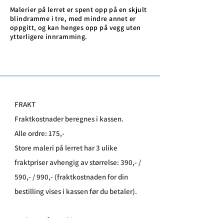
Malerier på lerret er spent opp på en skjult
blindramme i tre, med mindre annet er
oppgitt, og kan henges opp på vegg uten
ytterligere innramming.
FRAKT
Fraktkostnader beregnes i kassen.
Alle ordre: 175,-
Store maleri på lerret har 3 ulike
fraktpriser avhengig av størrelse: 390,- /
590,- / 990,- (fraktkostnaden for din
bestilling vises i kassen før du betaler).
​14 dagers åpent kjøp!